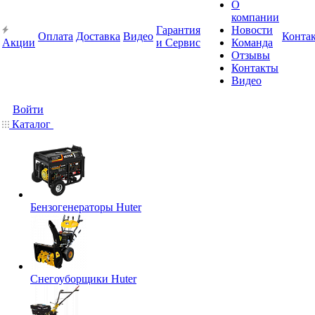
О
компании
Гарантия
Новости
Оплата
Доставка
Видео
Конта
Акции
и Сервис
Команда
Отзывы
Контакты
Видео
Войти
Каталог
Бензогенераторы Huter
Снегоуборщики Huter