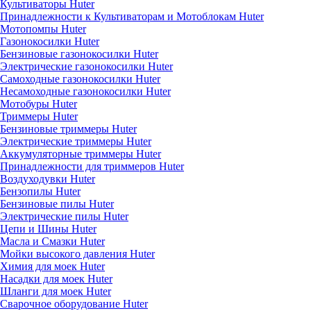
Культиваторы Huter
Принадлежности к Культиваторам и Мотоблокам Huter
Мотопомпы Huter
Газонокосилки Huter
Бензиновые газонокосилки Huter
Электрические газонокосилки Huter
Самоходные газонокосилки Huter
Несамоходные газонокосилки Huter
Мотобуры Huter
Триммеры Huter
Бензиновые триммеры Huter
Электрические триммеры Huter
Аккумуляторные триммеры Huter
Принадлежности для триммеров Huter
Воздуходувки Huter
Бензопилы Huter
Бензиновые пилы Huter
Электрические пилы Huter
Цепи и Шины Huter
Масла и Смазки Huter
Мойки высокого давления Huter
Химия для моек Huter
Насадки для моек Huter
Шланги для моек Huter
Сварочное оборудование Huter