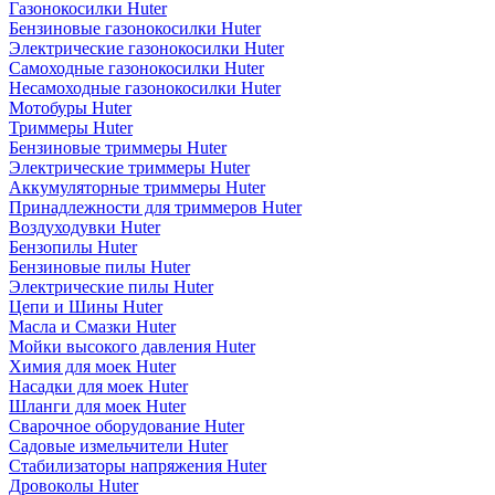
Газонокосилки Huter
Бензиновые газонокосилки Huter
Электрические газонокосилки Huter
Самоходные газонокосилки Huter
Несамоходные газонокосилки Huter
Мотобуры Huter
Триммеры Huter
Бензиновые триммеры Huter
Электрические триммеры Huter
Аккумуляторные триммеры Huter
Принадлежности для триммеров Huter
Воздуходувки Huter
Бензопилы Huter
Бензиновые пилы Huter
Электрические пилы Huter
Цепи и Шины Huter
Масла и Смазки Huter
Мойки высокого давления Huter
Химия для моек Huter
Насадки для моек Huter
Шланги для моек Huter
Сварочное оборудование Huter
Садовые измельчители Huter
Стабилизаторы напряжения Huter
Дровоколы Huter