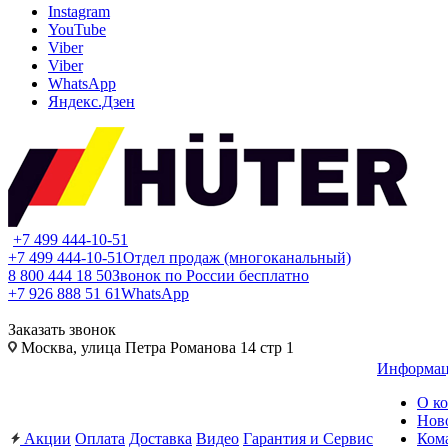
Instagram
YouTube
Viber
Viber
WhatsApp
Яндекс.Дзен
+7 499 444-10-51
+7 499 444-10-51
Отдел продаж (многоканальный)
8 800 444 18 50
Звонок по России бесплатно
+7 926 888 51 61
WhatsApp
Заказать звонок
Москва, улица Петра Романова 14 стр 1
Информа
О к
Нов
Акции
Оплата
Доставка
Видео
Гарантия и Сервис
Ком