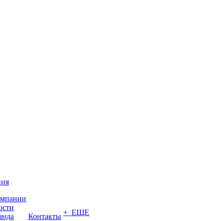
ция
омпании
ости
+ ЕЩЕ
анда
Контакты