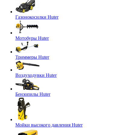
Газонокосилки Huter
Мотобуры Huter
Триммеры Huter
Воздуходувки Huter
Бензопилы Huter
Мойки высокого давления Huter