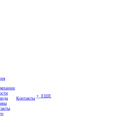
ция
омпании
ости
+ ЕЩЕ
анда
Контакты
ывы
такты
ео