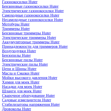
Газонокосилки Huter
Бензиновые газонокосилки Huter
Электрические газонокосилки Huter
Самоходные газонокосилки Huter
Несамоходные газонокосилки Huter
Мотобуры Huter
Триммеры Huter
Бензиновые триммеры Huter
Электрические триммеры Huter
Аккумуляторные триммеры Huter
Принадлежности для триммеров Huter
Воздуходувки Huter
Бензопилы Huter
Бензиновые пилы Huter
Электрические пилы Huter
Цепи и Шины Huter
Масла и Смазки Huter
Мойки высокого давления Huter
Химия для моек Huter
Насадки для моек Huter
Шланги для моек Huter
Сварочное оборудование Huter
Садовые измельчители Huter
Стабилизаторы напряжения Huter
Дровоколы Huter