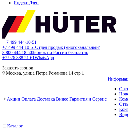
Яндекс.Дзен
+7 499 444-10-51
+7 499 444-10-51
Отдел продаж (многоканальный)
8 800 444 18 50
Звонок по России бесплатно
+7 926 888 51 61
WhatsApp
Заказать звонок
Москва, улица Петра Романова 14 стр 1
Информа
О к
Нов
Акции
Оплата
Доставка
Видео
Гарантия и Сервис
Ком
Отз
Кон
Вид
Каталог