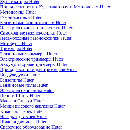
Культиваторы Huter
Принадлежности к Культиваторам и Мотоблокам Huter
Мотопомпы Huter
Газонокосилки Huter
Бензиновые газонокосилки Huter
Электрические газонокосилки Huter
Самоходные газонокосилки Huter
Несамоходные газонокосилки Huter
Мотобуры Huter
Триммеры Huter
Бензиновые триммеры Huter
Электрические триммеры Huter
Аккумуляторные триммеры Huter
Принадлежности для триммеров Huter
Воздуходувки Huter
Бензопилы Huter
Бензиновые пилы Huter
Электрические пилы Huter
Цепи и Шины Huter
Масла и Смазки Huter
Мойки высокого давления Huter
Химия для моек Huter
Насадки для моек Huter
Шланги для моек Huter
Сварочное оборудование Huter