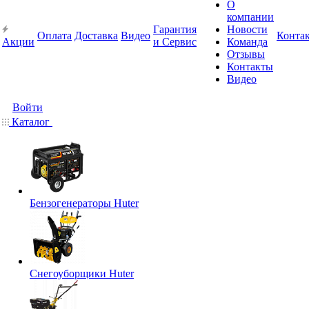
О
компании
Гарантия
Новости
Оплата
Доставка
Видео
Конта
Акции
и Сервис
Команда
Отзывы
Контакты
Видео
Войти
Каталог
Бензогенераторы Huter
Снегоуборщики Huter