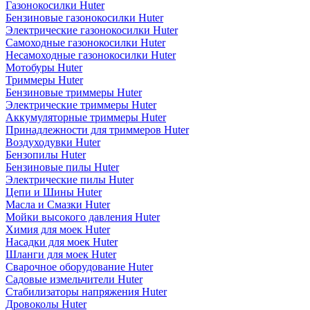
Газонокосилки Huter
Бензиновые газонокосилки Huter
Электрические газонокосилки Huter
Самоходные газонокосилки Huter
Несамоходные газонокосилки Huter
Мотобуры Huter
Триммеры Huter
Бензиновые триммеры Huter
Электрические триммеры Huter
Аккумуляторные триммеры Huter
Принадлежности для триммеров Huter
Воздуходувки Huter
Бензопилы Huter
Бензиновые пилы Huter
Электрические пилы Huter
Цепи и Шины Huter
Масла и Смазки Huter
Мойки высокого давления Huter
Химия для моек Huter
Насадки для моек Huter
Шланги для моек Huter
Сварочное оборудование Huter
Садовые измельчители Huter
Стабилизаторы напряжения Huter
Дровоколы Huter