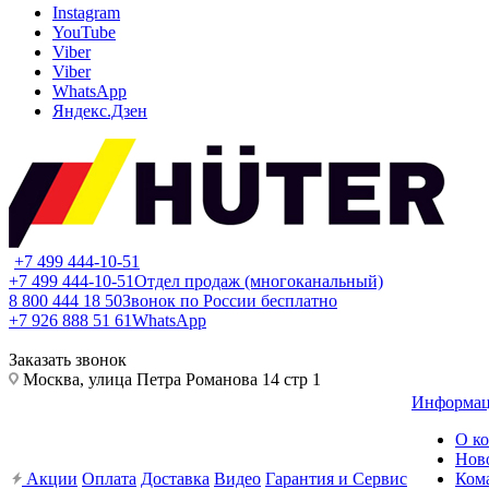
Instagram
YouTube
Viber
Viber
WhatsApp
Яндекс.Дзен
+7 499 444-10-51
+7 499 444-10-51
Отдел продаж (многоканальный)
8 800 444 18 50
Звонок по России бесплатно
+7 926 888 51 61
WhatsApp
Заказать звонок
Москва, улица Петра Романова 14 стр 1
Информа
О к
Нов
Акции
Оплата
Доставка
Видео
Гарантия и Сервис
Ком