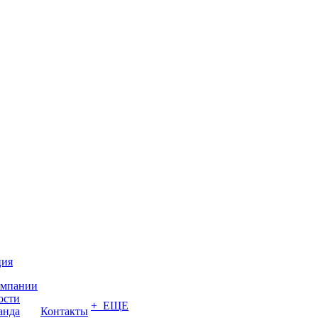
ция
омпании
ости
+ ЕЩЕ
анда
Контакты