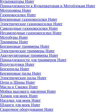
Культиваторы Huter
Принадлежности к Культиваторам и Мотоблокам Huter
Мотопомпы Huter
Газонокосилки Huter
Бензиновые газонокосилки Huter
Электрические газонокосилки Huter
Самоходные газонокосилки Huter
Несамоходные газонокосилки Huter
Мотобуры Huter
Триммеры Huter
Бензиновые триммеры Huter
Электрические триммеры Huter
Аккумуляторные триммеры Huter
Принадлежности для триммеров Huter
Воздуходувки Huter
Бензопилы Huter
Бензиновые пилы Huter
Электрические пилы Huter
Цепи и Шины Huter
Масла и Смазки Huter
Мойки высокого давления Huter
Химия для моек Huter
Насадки для моек Huter
Шланги для моек Huter
Сварочное оборудование Huter