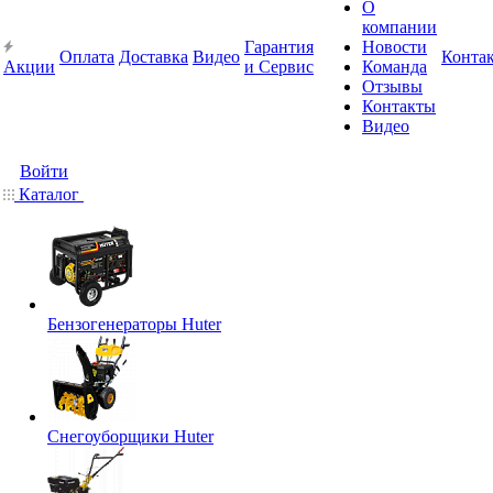
О
компании
Гарантия
Новости
Оплата
Доставка
Видео
Конта
Акции
и Сервис
Команда
Отзывы
Контакты
Видео
Войти
Каталог
Бензогенераторы Huter
Снегоуборщики Huter