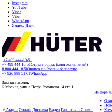
Instagram
YouTube
Viber
Viber
WhatsApp
Яндекс.Дзен
+7 499 444-10-51
+7 499 444-10-51
Отдел продаж (многоканальный)
8 800 444 18 50
Звонок по России бесплатно
+7 926 888 51 61
WhatsApp
Заказать звонок
Москва, улица Петра Романова 14 стр 1
Информа
О к
Нов
Акции
Оплата
Доставка
Видео
Гарантия и Сервис
Ком