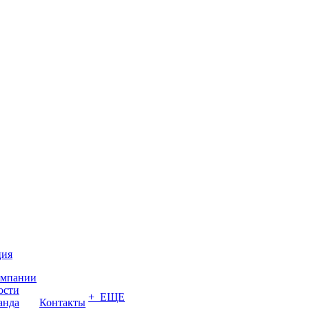
ция
омпании
ости
+ ЕЩЕ
анда
Контакты