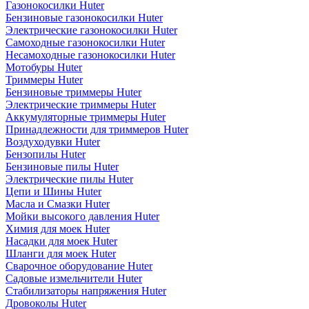
Газонокосилки Huter
Бензиновые газонокосилки Huter
Электрические газонокосилки Huter
Самоходные газонокосилки Huter
Несамоходные газонокосилки Huter
Мотобуры Huter
Триммеры Huter
Бензиновые триммеры Huter
Электрические триммеры Huter
Аккумуляторные триммеры Huter
Принадлежности для триммеров Huter
Воздуходувки Huter
Бензопилы Huter
Бензиновые пилы Huter
Электрические пилы Huter
Цепи и Шины Huter
Масла и Смазки Huter
Мойки высокого давления Huter
Химия для моек Huter
Насадки для моек Huter
Шланги для моек Huter
Сварочное оборудование Huter
Садовые измельчители Huter
Стабилизаторы напряжения Huter
Дровоколы Huter