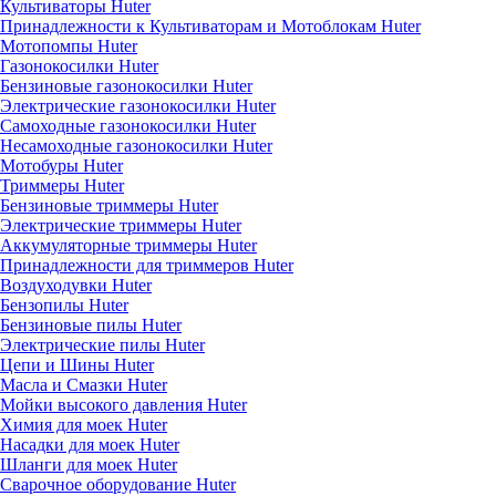
Культиваторы Huter
Принадлежности к Культиваторам и Мотоблокам Huter
Мотопомпы Huter
Газонокосилки Huter
Бензиновые газонокосилки Huter
Электрические газонокосилки Huter
Самоходные газонокосилки Huter
Несамоходные газонокосилки Huter
Мотобуры Huter
Триммеры Huter
Бензиновые триммеры Huter
Электрические триммеры Huter
Аккумуляторные триммеры Huter
Принадлежности для триммеров Huter
Воздуходувки Huter
Бензопилы Huter
Бензиновые пилы Huter
Электрические пилы Huter
Цепи и Шины Huter
Масла и Смазки Huter
Мойки высокого давления Huter
Химия для моек Huter
Насадки для моек Huter
Шланги для моек Huter
Сварочное оборудование Huter