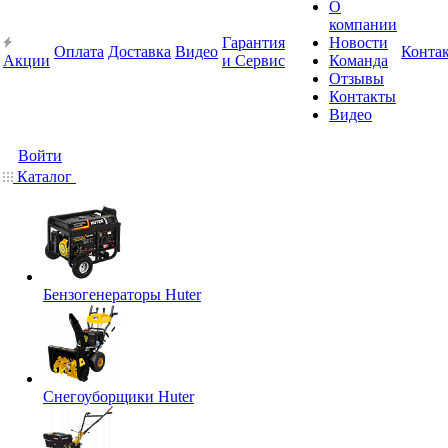
О
компании
Гарантия
Новости
Оплата
Доставка
Видео
Конта
Акции
и Сервис
Команда
Отзывы
Контакты
Видео
Войти
Каталог
Бензогенераторы Huter
Снегоуборщики Huter