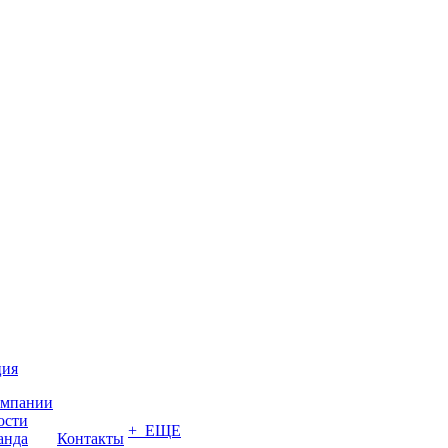
ция
омпании
ости
+ ЕЩЕ
анда
Контакты