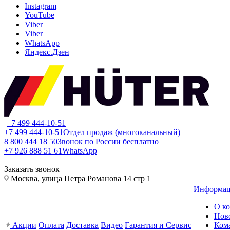
Instagram
YouTube
Viber
Viber
WhatsApp
Яндекс.Дзен
+7 499 444-10-51
+7 499 444-10-51
Отдел продаж (многоканальный)
8 800 444 18 50
Звонок по России бесплатно
+7 926 888 51 61
WhatsApp
Заказать звонок
Москва, улица Петра Романова 14 стр 1
Информа
О к
Нов
Акции
Оплата
Доставка
Видео
Гарантия и Сервис
Ком