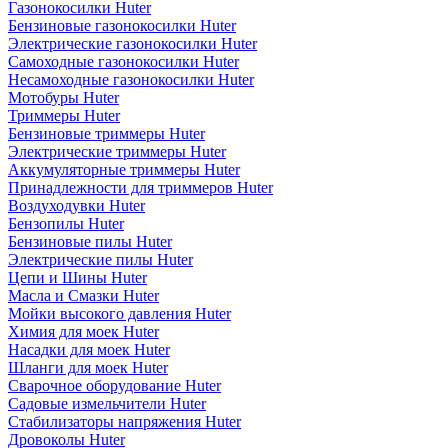
Газонокосилки Huter
Бензиновые газонокосилки Huter
Электрические газонокосилки Huter
Самоходные газонокосилки Huter
Несамоходные газонокосилки Huter
Мотобуры Huter
Триммеры Huter
Бензиновые триммеры Huter
Электрические триммеры Huter
Аккумуляторные триммеры Huter
Принадлежности для триммеров Huter
Воздуходувки Huter
Бензопилы Huter
Бензиновые пилы Huter
Электрические пилы Huter
Цепи и Шины Huter
Масла и Смазки Huter
Мойки высокого давления Huter
Химия для моек Huter
Насадки для моек Huter
Шланги для моек Huter
Сварочное оборудование Huter
Садовые измельчители Huter
Стабилизаторы напряжения Huter
Дровоколы Huter