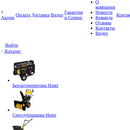
О
компании
Гарантия
Новости
Оплата
Доставка
Видео
Конта
Акции
и Сервис
Команда
Отзывы
Контакты
Видео
Войти
Каталог
Бензогенераторы Huter
Снегоуборщики Huter