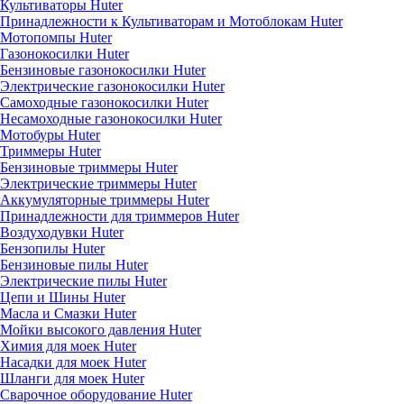
Культиваторы Huter
Принадлежности к Культиваторам и Мотоблокам Huter
Мотопомпы Huter
Газонокосилки Huter
Бензиновые газонокосилки Huter
Электрические газонокосилки Huter
Самоходные газонокосилки Huter
Несамоходные газонокосилки Huter
Мотобуры Huter
Триммеры Huter
Бензиновые триммеры Huter
Электрические триммеры Huter
Аккумуляторные триммеры Huter
Принадлежности для триммеров Huter
Воздуходувки Huter
Бензопилы Huter
Бензиновые пилы Huter
Электрические пилы Huter
Цепи и Шины Huter
Масла и Смазки Huter
Мойки высокого давления Huter
Химия для моек Huter
Насадки для моек Huter
Шланги для моек Huter
Сварочное оборудование Huter