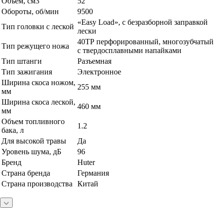
Объём, см3
52
Обороты, об/мин
9500
«Easy Load», с безразборной заправкой
Тип головки с леской
лески
40ТР перфорированный, многозубчатый
Тип режущего ножа
с твердосплавными напайками
Тип штанги
Разъемная
Тип зажигания
Электронное
Ширина скоса ножом,
255 мм
мм
Ширина скоса леской,
460 мм
мм
Объем топливного
1.2
бака, л
Для высокой травы
Да
Уровень шума, дБ
96
Бренд
Huter
Страна бренда
Германия
Страна производства
Китай