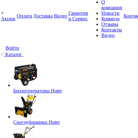
О
компании
Гарантия
Новости
Оплата
Доставка
Видео
Конта
Акции
и Сервис
Команда
Отзывы
Контакты
Видео
Войти
Каталог
Бензогенераторы Huter
Снегоуборщики Huter