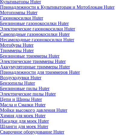
Культиваторы Huter
Принадлежности к Культиваторам и Мотоблокам Huter
Мотопомпы Huter
Газонокосилки Huter
Бензиновые газонокосилки Huter
Электрические газонокосилки Huter
Самоходные газонокосилки Huter
Несамоходные газонокосилки Huter
Мотобуры Huter
Триммеры Huter
Бензиновые триммеры Huter
Электрические триммеры Huter
Аккумуляторные триммеры Huter
Принадлежности для триммеров Huter
Воздуходувки Huter
Бензопилы Huter
Бензиновые пилы Huter
Электрические пилы Huter
Цепи и Шины Huter
Масла и Смазки Huter
Мойки высокого давления Huter
Химия для моек Huter
Насадки для моек Huter
Шланги для моек Huter
Сварочное оборудование Huter