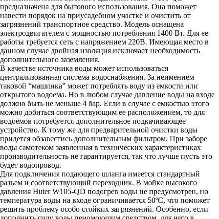
предназначена для бытового использования. Она поможет
навести порядок на приусадебном участке и очистить от
загрязнений транспортное средство. Модель оснащена
электродвигателем с мощностью потребления 1400 Вт. Для ее
работы требуется сеть с напряжением 220В. Имеющая место в
данном случае двойная изоляция исключает необходимость
дополнительного заземления.
В качестве источника воды может использоваться
централизованная система водоснабжения. За неимением
таковой “машинка” может потреблять воду из емкости или
открытого водоема. Но в любом случае давление воды на входе
должно быть не меньше 4 бар. Если в случае с емкостью этого
можно добиться соответствующим ее расположением, то для
водоемов потребуется дополнительное подкачивающее
устройство. К тому же для предварительной очистки воды
придется обзавестись дополнительным фильтром. При заборе
воды самотеком заявленная в технических характеристиках
производительность не гарантируется, так что лучше пусть это
будет водопровод.
Для подключения подающего шланга имеется стандартный
разъем и соответствующий переходник. В мойке высокого
давления Huter W105-QD подогрев воды не предусмотрен, но
температура воды на входе ограничивается 50ºС, что поможет
решить проблему особо стойких загрязнений. Особенно, если
дополнить силу воды пеномоющим средством, для чего в