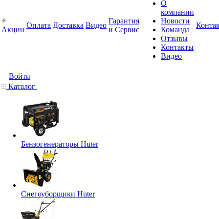
О
компании
Гарантия
Новости
Оплата
Доставка
Видео
Конта
Акции
и Сервис
Команда
Отзывы
Контакты
Видео
Войти
Каталог
Бензогенераторы Huter
Снегоуборщики Huter