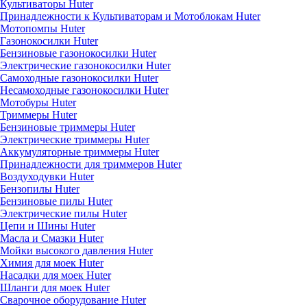
Культиваторы Huter
Принадлежности к Культиваторам и Мотоблокам Huter
Мотопомпы Huter
Газонокосилки Huter
Бензиновые газонокосилки Huter
Электрические газонокосилки Huter
Самоходные газонокосилки Huter
Несамоходные газонокосилки Huter
Мотобуры Huter
Триммеры Huter
Бензиновые триммеры Huter
Электрические триммеры Huter
Аккумуляторные триммеры Huter
Принадлежности для триммеров Huter
Воздуходувки Huter
Бензопилы Huter
Бензиновые пилы Huter
Электрические пилы Huter
Цепи и Шины Huter
Масла и Смазки Huter
Мойки высокого давления Huter
Химия для моек Huter
Насадки для моек Huter
Шланги для моек Huter
Сварочное оборудование Huter