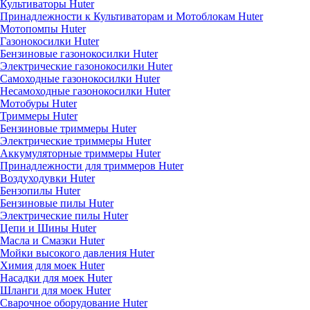
Культиваторы Huter
Принадлежности к Культиваторам и Мотоблокам Huter
Мотопомпы Huter
Газонокосилки Huter
Бензиновые газонокосилки Huter
Электрические газонокосилки Huter
Самоходные газонокосилки Huter
Несамоходные газонокосилки Huter
Мотобуры Huter
Триммеры Huter
Бензиновые триммеры Huter
Электрические триммеры Huter
Аккумуляторные триммеры Huter
Принадлежности для триммеров Huter
Воздуходувки Huter
Бензопилы Huter
Бензиновые пилы Huter
Электрические пилы Huter
Цепи и Шины Huter
Масла и Смазки Huter
Мойки высокого давления Huter
Химия для моек Huter
Насадки для моек Huter
Шланги для моек Huter
Сварочное оборудование Huter