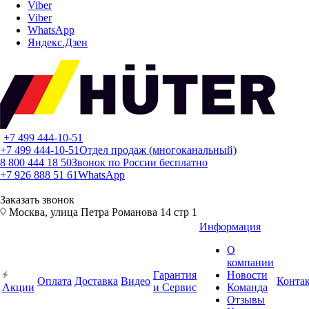
Viber
Viber
WhatsApp
Яндекс.Дзен
+7 499 444-10-51
+7 499 444-10-51
Отдел продаж (многоканальный)
8 800 444 18 50
Звонок по России бесплатно
+7 926 888 51 61
WhatsApp
Заказать звонок
Москва, улица Петра Романова 14 стр 1
Информация
О
компании
Гарантия
Новости
Оплата
Доставка
Видео
Конта
Акции
и Сервис
Команда
Отзывы