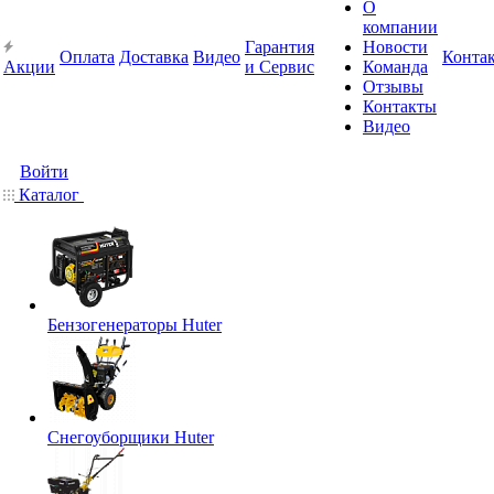
О
компании
Гарантия
Новости
Оплата
Доставка
Видео
Конта
Акции
и Сервис
Команда
Отзывы
Контакты
Видео
Войти
Каталог
Бензогенераторы Huter
Снегоуборщики Huter