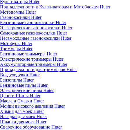
Культиваторы Huter
Принадлежности к Культиваторам и Мотоблокам Huter
Мотопомпы Huter
Газонокосилки Huter
Бензиновые газонокосилки Huter
Электрические газонокосилки Huter
Самоходные газонокосилки Huter
Несамоходные газонокосилки Huter
Мотобуры Huter
Триммеры Huter
Бензиновые триммеры Huter
Электрические триммеры Huter
Аккумуляторные триммеры Huter
Принадлежности для триммеров Huter
Воздуходувки Huter
Бензопилы Huter
Бензиновые пилы Huter
Электрические пилы Huter
Цепи и Шины Huter
Масла и Смазки Huter
Мойки высокого давления Huter
Химия для моек Huter
Насадки для моек Huter
Шланги для моек Huter
Сварочное оборудование Huter