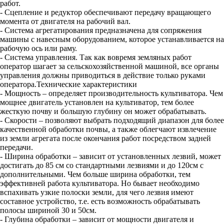
работ.
- Сцепление и редуктор обеспечивают передачу вращающего
момента от двигателя на рабочий вал.
- Система агрегатирования предназначена для сопряжения
машины с навесным оборудованием, которое устанавливается на
рабочую ось или раму.
- Система управления. Так как вовремя земляных работ
оператор шагает за сельскохозяйственной машиной, все органы
управления должны приводиться в действие только руками
оператора.Технические характеристики
- Мощность – определяет производительность культиватора. Чем
мощнее двигатель установлен на культиватор, тем более
жесткую почву и большую глубину он может обрабатывать.
- Скорости – позволяют выбрать подходящий диапазон для более
качественной обработки почвы, а также облегчают извлечение
из земли агрегата после окончания работ посредством задней
передачи.
- Ширина обработки – зависит от установленных лезвий, может
достигать до 85 см со стандартными лезвиями и до 120см с
дополнительными. Чем больше ширина обработки, тем
эффективней работа культиватора. Но бывает необходимо
вспахивать узкие полоски земли, для чего лезвия имеют
составное устройство, т.е. есть возможность обрабатывать
полосы шириной 30 и 50см.
- Глубина обработки – зависит от мощности двигателя и