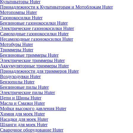
Культиваторы Huter
Принадлежности к Культиваторам и Мотоблокам Huter
Мотопомпы Huter
Газонокосилки Huter
Бензиновые газонокосилки Huter
Электрические газонокосилки Huter
Самоходные газонокосилки Huter
Несамоходные газонокосилки Huter
Мотобуры Huter
Триммеры Huter
Бензиновые триммеры Huter
Электрические триммеры Huter
Аккумуляторные триммеры Huter
Принадлежности для триммеров Huter
Воздуходувки Huter
Бензопилы Huter
Бензиновые пилы Huter
Электрические пилы Huter
Цепи и Шины Huter
Масла и Смазки Huter
Мойки высокого давления Huter
Химия для моек Huter
Насадки для моек Huter
Шланги для моек Huter
Сварочное оборудование Huter