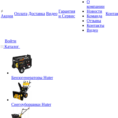
О
компании
Гарантия
Новости
Оплата
Доставка
Видео
Конта
Акции
и Сервис
Команда
Отзывы
Контакты
Видео
Войти
Каталог
Бензогенераторы Huter
Снегоуборщики Huter